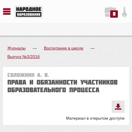
0
История. Обществознание. Методика преподавания. Учебные пособия
Русский язык. Литература. Филология. Лингвистика. Методика преподавания. Учебные пособия
Физика. Химия. Биология. Методика преподавания. Учебные пособия
Журналы
—
Воспитание в школе
—
Выпуск №3/2016
Соложнин А. В.
Права и обязанности участников
образовательного процесса
Материал в открытом доступе