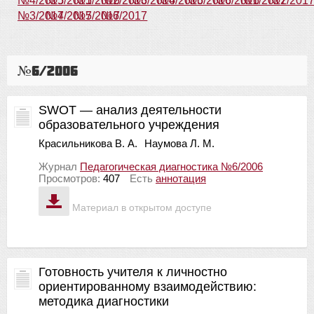
№4/2015
№5/2015
№1/2016
№2/2016
№3/2016
№4/2016
№5/2016
№6/2016
№1/2017
№2/201
№3/2017
№4/2017
№5/2017
№6/2017
№6/2006
SWOT — анализ деятельности
образовательного учреждения
Красильникова В. А.
Наумова Л. М.
Журнал
Педагогическая диагностика №6/2006
Просмотров:
407
Есть
аннотация
Материал в открытом доступе
Готовность учителя к личностно
ориентированному взаимодействию:
методика диагностики