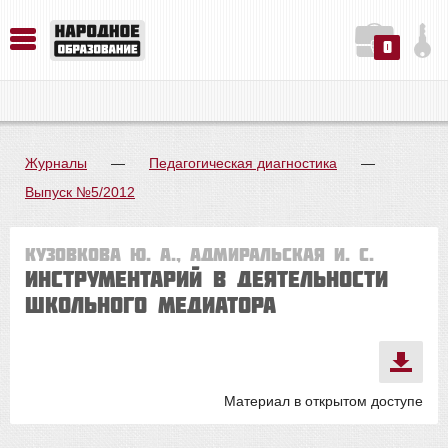
0
История. Обществознание. Методика преподавания. Учебные пособия
Русский язык. Литература. Филология. Лингвистика. Методика преподавания. Учебные пособия
Физика. Химия. Биология. Методика преподавания. Учебные пособия
Журналы
—
Педагогическая диагностика
—
Выпуск №5/2012
Кузовкова Ю. А., Адмиральская И. С.
Инструментарий в деятельности
школьного медиатора
Материал в открытом доступе