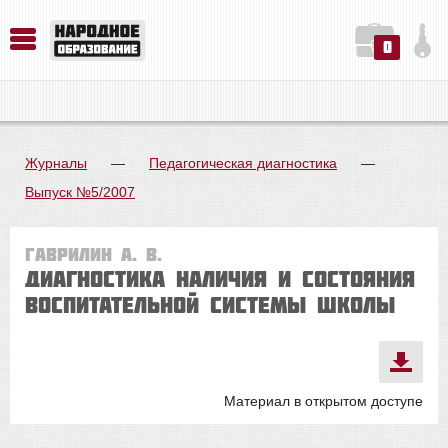
0
История. Обществознание. Методика преподавания. Учебные пособия
Русский язык. Литература. Филология. Лингвистика. Методика преподавания. Учебные пособия
Физика. Химия. Биология. Методика преподавания. Учебные пособия
Журналы
—
Педагогическая диагностика
—
Выпуск №5/2007
Гаврилин А. В.
Диагностика наличия и состояния
воспитательной системы школы
Материал в открытом доступе