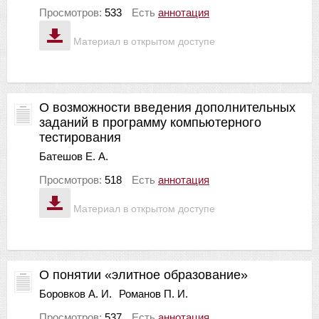
Просмотров:
533
Есть
аннотация
Материал в открытом доступе
О возможности введения дополнительных
заданий в программу компьютерного
тестирования
Батешов Е. А.
Просмотров:
518
Есть
аннотация
Материал в открытом доступе
О понятии «элитное образование»
Боровков А. И.
Романов П. И.
Просмотров:
537
Есть
аннотация