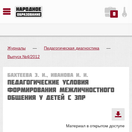
0
История. Обществознание. Методика преподавания. Учебные пособия
Русский язык. Литература. Филология. Лингвистика. Методика преподавания. Учебные пособия
Физика. Химия. Биология. Методика преподавания. Учебные пособия
Журналы
—
Педагогическая диагностика
—
Выпуск №4/2012
Бахтеева Э. И., Иванова И. И.
Педагогические условия
формирования межличностного
общения у детей с ЗПР
Материал в открытом доступе