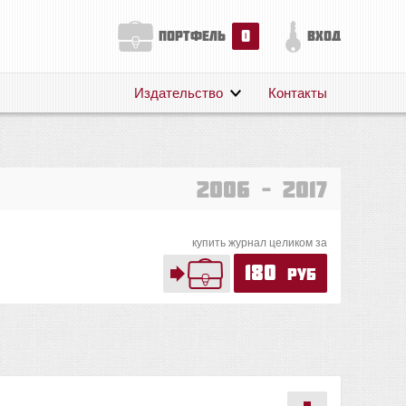
0
портфель
вход
Издательство
Контакты
О нас
Авторам
Поддержка
2006 – 2017
Публикации
купить журнал целиком за
180
руб