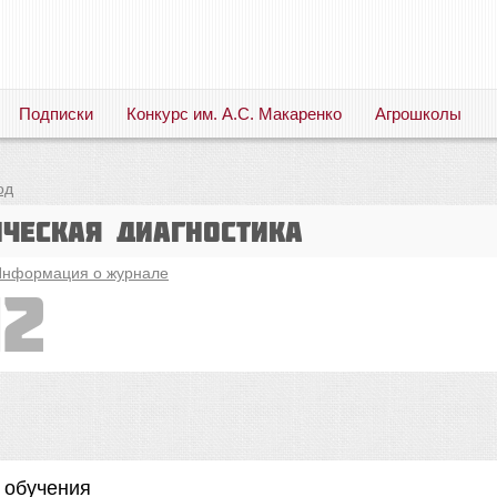
Подписки
Конкурс им. А.С. Макаренко
Агрошколы
Русский язык. Литература. Филология. Лингвистика. Методика преподавания. Учебные пособия
од
ическая диагностика
нформация о журнале
12
 обучения