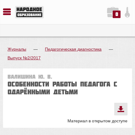
0
История. Обществознание. Методика преподавания. Учебные пособия
Русский язык. Литература. Филология. Лингвистика. Методика преподавания. Учебные пособия
Физика. Химия. Биология. Методика преподавания. Учебные пособия
Журналы
—
Педагогическая диагностика
—
Выпуск №2/2017
Валишина Ю. В.
Особенности работы педагога с
одарёнными детьми
Материал в открытом доступе