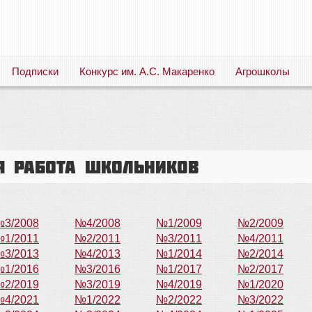
Подписки
Конкурс им. А.С. Макаренко
Агрошколы
Русский язык. Литература. Филология. Лингвистика. Методика преподавания. Учебные пособия
я работа школьников
3/2008
№4/2008
№1/2009
№2/2009
1/2011
№2/2011
№3/2011
№4/2011
3/2013
№4/2013
№1/2014
№2/2014
1/2016
№3/2016
№1/2017
№2/2017
2/2019
№3/2019
№4/2019
№1/2020
4/2021
№1/2022
№2/2022
№3/2022