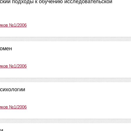
ский подходы к обучению исследовательской
иков №1/2006
номен
иков №1/2006
психологии
иков №1/2006
ти