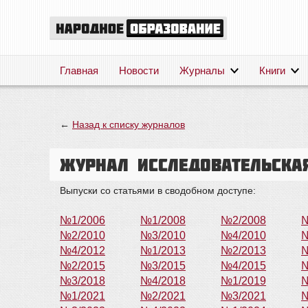
Главная
Новости
Журналы
Книги
←
Назад к списку журналов
Журнал Исследовательска
Выпуски со статьями в сводобном доступе:
№1/2006
№1/2008
№2/2008
№
№2/2010
№3/2010
№4/2010
№
№4/2012
№1/2013
№2/2013
№
№2/2015
№3/2015
№4/2015
№
№3/2018
№4/2018
№1/2019
№
№1/2021
№2/2021
№3/2021
№