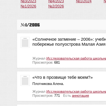
№3/2023
№4/2023
№1/2024
№
№1/2026
№2/2026
№1/2006
«Солнечное затмение – 2006»: учеб
побережье полуострова Малая Азия
Журнал
Исследовательская работа школьн
Просмотров:
681
«Что в прозвище тебе моем?»
Плотникова Алена.
Журнал
Исследовательская работа школьн
Просмотров:
771
Есть
аннотация