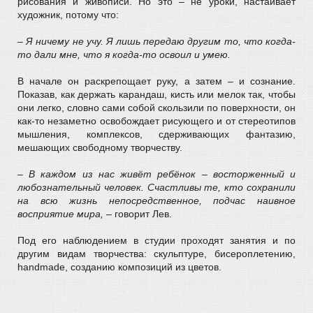
рисования и живописи. Но это – не уроки, настаивает
художник, потому что:
– Я ничему не учу. Я лишь передаю другим то, что когда-
то дали мне, что я когда-то освоил и умею.
В начале он раскрепощает руку, а затем – и сознание.
Показав, как держать карандаш, кисть или мелок так, чтобы
они легко, словно сами собой скользили по поверхности, он
как-то незаметно освобождает рисующего и от стереотипов
мышления, комплексов, сдерживающих фантазию,
мешающих свободному творчеству.
– В каждом из нас живёт ребёнок – восторженный и
любознательный человек. Счастливы те, кто сохранили
на всю жизнь непосредственное, подчас наивное
восприятие мира,
– говорит Лев.
Под его наблюдением в студии проходят занятия и по
другим видам творчества: скульптуре, бисероплетению,
handmade, созданию композиций из цветов.