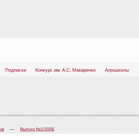
Подписки
Конкурс им. А.С. Макаренко
Агрошколы
Русский язык. Литература. Филология. Лингвистика. Методика преподавания. Учебные пособия
ов
—
Выпуск №1/2006