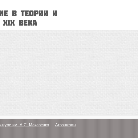
ие в теории и
 ХIХ века
онкурс им. А.С. Макаренко
Агрошколы