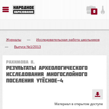
0
История. Обществознание. Методика преподавания. Учебные пособия
Русский язык. Литература. Филология. Лингвистика. Методика преподавания. Учебные пособия
Физика. Химия. Биология. Методика преподавания. Учебные пособия
Журналы
—
Исследовательская работа школьников
—
Выпуск №1/2013
Рахимова В.
Результаты археологического
исследования многослойного
поселения Утёсное-4
Материал в открытом доступе