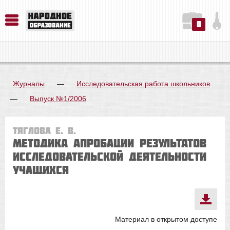
0
История. Обществознание. Методика преподавания. Учебные пособия
Русский язык. Литература. Филология. Лингвистика. Методика преподавания. Учебные пособия
Физика. Химия. Биология. Методика преподавания. Учебные пособия
Журналы
—
Исследовательская работа школьников
—
Выпуск №1/2006
Тяглова Е. В.
Методика апробации результатов
исследовательской деятельности
учащихся
Материал в открытом доступе