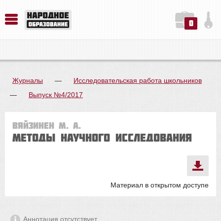
0
История. Обществознание. Методика преподавания. Учебные пособия
Русский язык. Литература. Филология. Лингвистика. Методика преподавания. Учебные пособия
Физика. Химия. Биология. Методика преподавания. Учебные пособия
Журналы
—
Исследовательская работа школьников
—
Выпуск №4/2017
Вяйзинен М. А.
Методы научного исследования
Материал в открытом доступе
Аннотация отсутствует