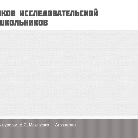
ыков исследовательской
школьников
онкурс им. А.С. Макаренко
Агрошколы