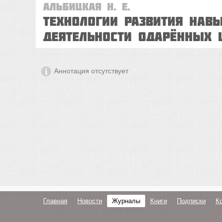
Альбицкая Н. Е.
Технологии развития нав
деятельности одарённых 
Аннотация отсутствует
Главная
Новости
Журналы
Книги
Подписки
К