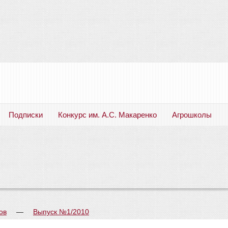
Подписки
Конкурс им. А.С. Макаренко
Агрошколы
Русский язык. Литература. Филология. Лингвистика. Методика преподавания. Учебные пособия
ов
—
Выпуск №1/2010