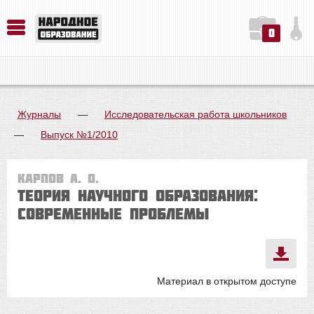
0
История. Обществознание. Методика преподавания. Учебные пособия
Русский язык. Литература. Филология. Лингвистика. Методика преподавания. Учебные пособия
Физика. Химия. Биология. Методика преподавания. Учебные пособия
Журналы
—
Исследовательская работа школьников
—
Выпуск №1/2010
Карпов А. О.
Теория научного образования:
современные проблемы
Материал в открытом доступе