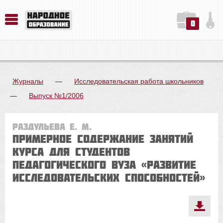
0
История. Обществознание. Методика преподавания. Учебные пособия
Русский язык. Литература. Филология. Лингвистика. Методика преподавания. Учебные пособия
Физика. Химия. Биология. Методика преподавания. Учебные пособия
Журналы
—
Исследовательская работа школьников
—
Выпуск №1/2006
Раздульева Е. М.
Примерное содержание занятий
курса для студентов
педагогического вуза «Развитие
исследовательских способностей»