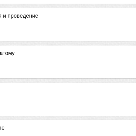
я и проведение
жатому
ле