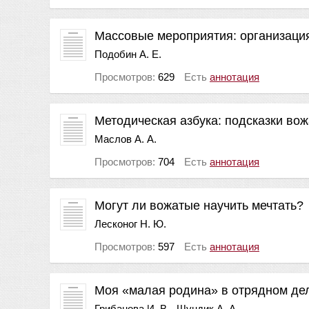
Массовые мероприятия: организаци
Подобин А. Е.
Просмотров:
629
Есть
аннотация
Методическая азбука: подсказки во
Маслов А. А.
Просмотров:
704
Есть
аннотация
Могут ли вожатые научить мечтать?
Лесконог Н. Ю.
Просмотров:
597
Есть
аннотация
Моя «малая родина» в отрядном де
Грибанова И. В.
Шундик А. А.