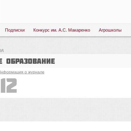
Подписки
Конкурс им. А.С. Макаренко
Агрошколы
Русский язык. Литература. Филология. Лингвистика. Методика преподавания. Учебные пособия
од
е образование
нформация о журнале
12