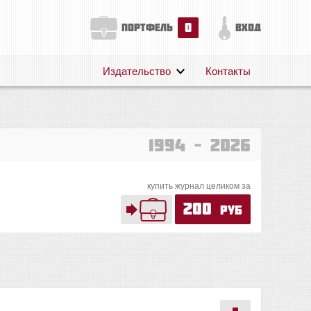
0
портфель
вход
Издательство
Контакты
О нас
Авторам
Поддержка
1994 – 2026
Публикации
купить журнал целиком за
200
руб