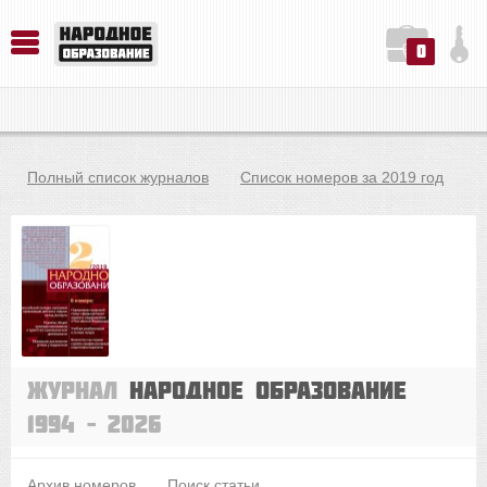
0
История. Обществознание. Методика преподавания. Учебные пособия
Русский язык. Литература. Филология. Лингвистика. Методика преподавания. Учебные пособия
Физика. Химия. Биология. Методика преподавания. Учебные пособия
Полный список журналов
Список номеров за 2019 год
Журнал
Народное образование
1994 – 2026
Архив номеров
Поиск статьи