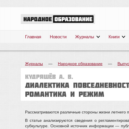
Главная
Новости
Журналы
Книги
Журналы
—
Народное образование
—
Выпус
Кудряшёв А. В.
Диалектика повседневност
романтика и режим
Рассматриваются различные стороны жизни летнего пи
В статье анализируются сведения о регламентиров
субкультуре. Основной источник информации — публ