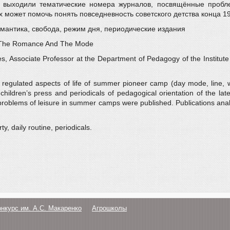
ьи, выходили тематические номера журналов, посвящённые пробл
х может помочь понять повседневность советского детства конца 19
мантика, свобода, режим дня, периодические издания
s: The Romance And The Mode
s, Associate Professor at the Department of Pedagogy of the Institu
e regulated aspects of life of summer pioneer camp (day mode, line, 
children’s press and periodicals of pedagogical orientation of the lat
roblems of leisure in summer camps were published. Publications analy
 daily routine, periodicals.
онкурс им. А.С. Макаренко
Агрошколы