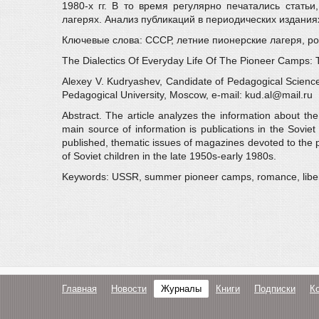
1980-х гг. В то время регулярно печатались стат
лагерях. Анализ публикаций в периодических издания
Ключевые слова: СССР, летние пионерские лагеря, ро
The Dialectics Of Everyday Life Of The Pioneer Camp
Alexey V. Kudryashev, Candidate of Pedagogical Science
Pedagogical University, Moscow, e-mail: kud.al@mail.ru
Abstract. The article analyzes the information about th
main source of information is publications in the Soviet 
published, thematic issues of magazines devoted to the p
of Soviet children in the late 1950s-early 1980s.
Keywords: USSR, summer pioneer camps, romance, liberty,
Главная
Новости
Журналы
Книги
Подписки
К