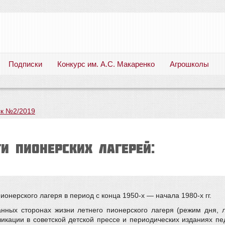
Подписки
Конкурс им. А.С. Макаренко
Агрошколы
Русский язык. Литература. Филология. Лингвистика. Методика преподавания. Учебные пособия
к №2/2019
и пионерских лагерей:
онерского лагеря в период с конца 1950-х — начала 1980-х гг.
анных сторонах жизни летнего пионерского лагеря (режим дня, 
икации в советской детской прессе и периодических изданиях пе