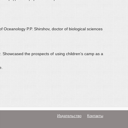
f Oceanology P.P. Shirshov, doctor of biological sciences
or. Showcased the prospects of using children’s camp as a
e.
Издательство
Контакты