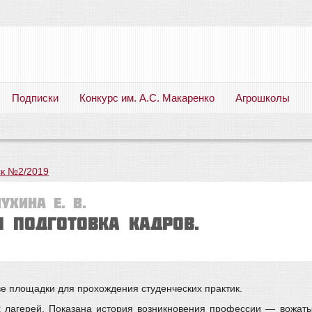
Подписки
Конкурс им. А.С. Макаренко
Агрошколы
Русский язык. Литература. Филология. Лингвистика. Методика преподавания. Учебные пособия
к №2/2019
ухина Е. В.
и подготовка кадров.
ве площадки для прохождения студенческих практик.
их лагерей. Показана история возникновения профессии — вожат