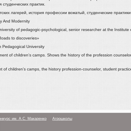
 студенческих практик.
етских лагерей, история профессии вожатый, студенческие практики
ry And Modernity
ersity of pedagogic-psychological, senior researcher at the Institute o
Roads to discoveries»
n Pedagogical University
ment of children’s camps. Shows the history of the profession counsel
 of children’s camps, the history profession-counselor, student practic
онкурс им. А.С. Макаренко
Агрошколы