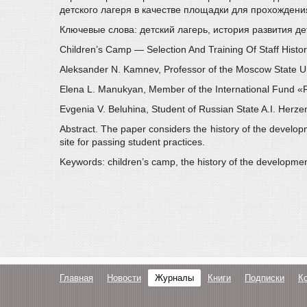
детского лагеря в качестве площадки для прохождения
Ключевые слова: детский лагерь, история развития д
Children’s Camp — Selection And Training Of Staff Histo
Aleksander N. Kamnev, Professor of the Moscow State Univ
Elena L. Manukyan, Member of the International Fund «
Evgenia V. Beluhina, Student of Russian State A.I. Herze
Abstract. The paper considers the history of the develop
site for passing student practices.
Keywords: children’s camp, the history of the development
Главная
Новости
Журналы
Книги
Подписки
К