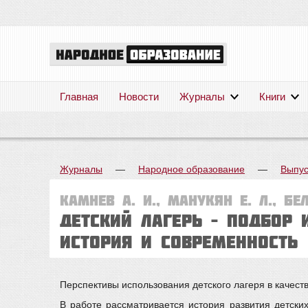
Главная
Новости
Журналы
Книги
Журналы
—
Народное образование
—
Выпус
Камнев А. И., Манукян Е. Л., Бел
Детский лагерь – подбор 
История и современность
Перспективы использования детского лагеря в качест
В работе рассматривается история развития детск