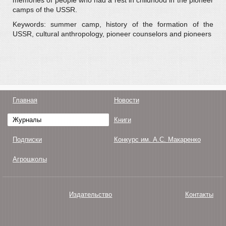
memories of people who had a rest in childhood in the pioneer
camps of the USSR.
Keywords: summer camp, history of the formation of the
USSR, cultural anthropology, pioneer counselors and pioneers
Главная
Новости
Журналы
Книги
Подписки
Конкурс им. А.С. Макаренко
Агрошколы
Издательство
Контакты
О нас
Авторам