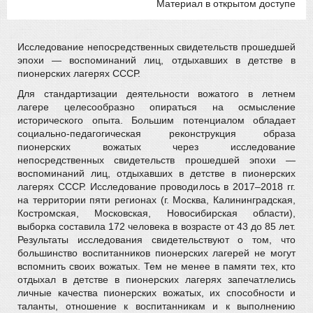
Материал в открытом доступе
Исследование непосредственных свидетельств прошедшей
эпохи — воспоминаний лиц, отдыхавших в детстве в
пионерских лагерях СССР.
Для стандартизации деятельности вожатого в летнем
лагере целесообразно опираться на осмысление
исторического опыта. Большим потенциалом обладает
социально-педагогическая реконструкция образа
пионерских вожатых через исследование
непосредственных свидетельств прошедшей эпохи —
воспоминаний лиц, отдыхавших в детстве в пионерских
лагерях СССР. Исследование проводилось в 2017–2018 гг.
на территории пяти регионах (г. Москва, Калининградская,
Костромская, Московская, Новосибирская области),
выборка составила 172 человека в возрасте от 43 до 85 лет.
Результаты исследования свидетельствуют о том, что
большинство воспитанников пионерских лагерей не могут
вспомнить своих вожатых. Тем не менее в памяти тех, кто
отдыхал в детстве в пионерских лагерях запечатлелись
личные качества пионерских вожатых, их способности и
таланты, отношение к воспитанникам и к выполнению