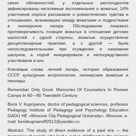
своих обязанностей, у отдельных респондентов
зафиксированы негативные воспоминания о вожатых; 14%
участников опроса рассказали о романтических чувства и
отношениях, возникавших между вожатыми и подростками
в пионерском лагере. Обследование показало
противоречивость позиции вожатых в отношении детских
шалостей: с одной стороны, вожатые осуществляли
дисциплинарные практики, а с другой — были
непоследовательными при осуждении и наказании
шалунов, а порой инициировали и непосредственно
участвовали в них.
Ключевые слова: летний лагерь, история образования
СССР, культурная антропология, пионерские вожатые и
пионеры
Remember Only Good. Memories Of Counselors In Pioneer
Camps In 60—80 Twentieth Century
Boris V. Kupriyanov, doctor of pedagogical sciences, professor
Pedagogy Institute of Pedagogy and Psychology Education
GAOU HE «Moscow City Pedagogical University», Moscow, e-
mail: boriskuprianoff2012@yandex.ru
Abstract. The study of direct evidence of a past era — the