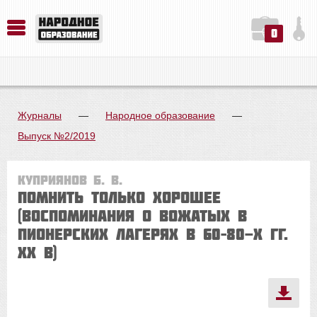
0
История. Обществознание. Методика преподавания. Учебные пособия
Русский язык. Литература. Филология. Лингвистика. Методика преподавания. Учебные пособия
Физика. Химия. Биология. Методика преподавания. Учебные пособия
Журналы
—
Народное образование
—
Выпуск №2/2019
Куприянов Б. В.
Помнить только хорошее
(воспоминания о вожатых в
пионерских лагерях в 60–80-х гг.
ХХ в)