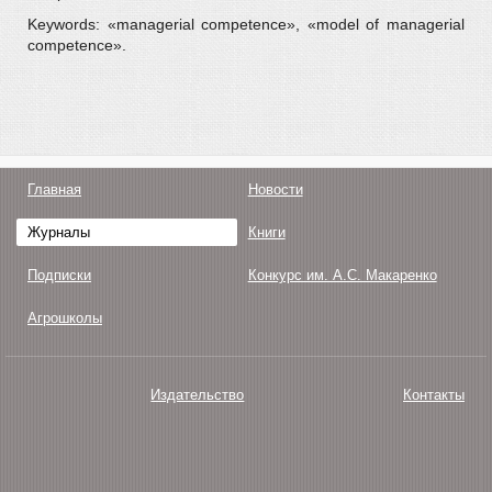
Keywords: «managerial competence», «model of managerial
competence».
Главная
Новости
Журналы
Книги
Подписки
Конкурс им. А.С. Макаренко
Агрошколы
Издательство
Контакты
О нас
Авторам
Поддержка
Публикации