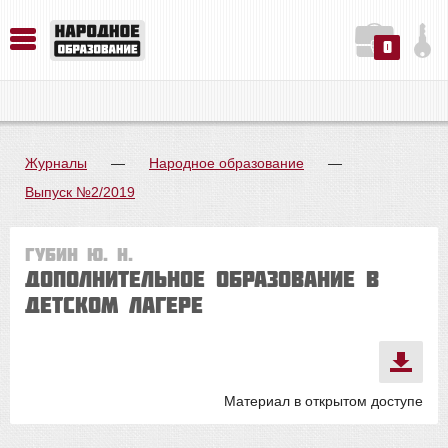
0
История. Обществознание. Методика преподавания. Учебные пособия
Русский язык. Литература. Филология. Лингвистика. Методика преподавания. Учебные пособия
Физика. Химия. Биология. Методика преподавания. Учебные пособия
Журналы
—
Народное образование
—
Выпуск №2/2019
Губин Ю. Н.
Дополнительное образование в
детском лагере
Материал в открытом доступе