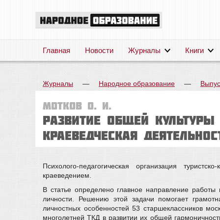
Главная
Новости
Журналы
Книги
Журналы
—
Народное образование
—
Выпус
Мотков О. И.
Развитие общей культуры
краеведческая деятельнос
Психолого-педагогическая организация туристск
краеведением.
В статье определено главное направление работы 
личности. Решению этой задачи помогает грамотна
личностных особенностей 53 старшеклассников мо
многолетней ТКД в развитии их общей гармоничности