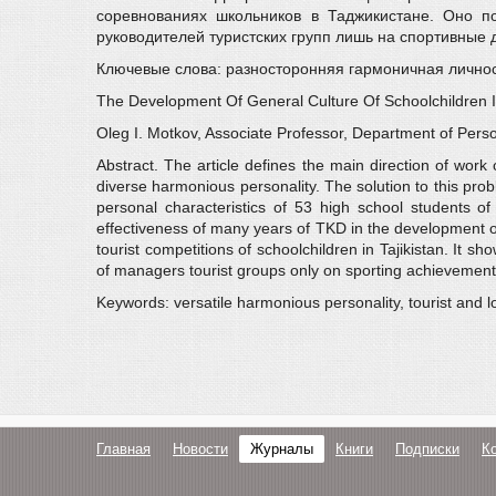
соревнованиях школьников в Таджикистане. Оно п
руководителей туристских групп лишь на спортивные 
Ключевые слова: разносторонняя гармоничная личност
The Development Of General Culture Of Schoolchildren In
Oleg I. Motkov, Associate Professor, Department of Pers
Abstract. The article defines the main direction of work
diverse harmonious personality. The solution to this prob
personal characteristics of 53 high school students
effectiveness of many years of TKD in the development of
tourist competitions of schoolchildren in Tajikistan. It
of managers tourist groups only on sporting achievement
Keywords: versatile harmonious personality, tourist and loc
Главная
Новости
Журналы
Книги
Подписки
К