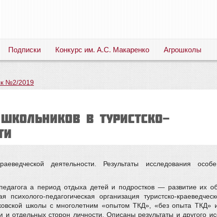
Подписки
Конкурс им. А.С. Макаренко
Агрошколы
Русский язык. Литература. Филология. Лингвистика. Методика преподавания. Учебные пособия
к №2/2019
 школьников в туристско-
ти
о-краеведческой деятельности. Результаты исследования ос
педагога а период отдыха детей и подростков — развитие их об
я психолого-педагогическая организация туристско-краеведчес
сковской школы с многолетним «опытом ТКД», «без опыта ТКД» 
 и отдельных сторон личности. Описаны результаты и другого и