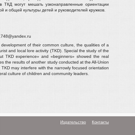
 в ТКД могут мешать узконаправленные ориентации
й и общей культуры детей и руководителей кружков.
eg1748@yandex.ru
e development of their common culture, the qualities of a
st and local lore activity (TKD). Special the study of the
hout TKD experience» and «beginners» showed the real
s the results of another study conducted at the All-Union
e TKD may interfere with the narrowly focused orientation
ral culture of children and community leaders.
Издательство
Контакты