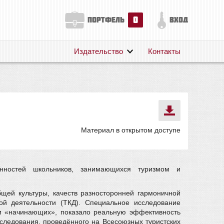
0
портфель
вход
Издательство
Контакты
О нас
Авторам
Поддержка
Публикации
Материал в открытом доступе
обенностей школьников, занимающихся туризмом и
щей культуры, качеств разносторонней гармоничной
кой деятельности (ТКД). Специальное исследование
и «начинающих», показало реальную эффективность
сследования, проведённого на Всесоюзных туристских