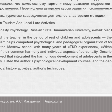
оказало, что комплексному гармоничному развитию подростков
достижения. Перечислены авторские курсы развития психологическо
ь, туристско-краеведческая деятельность, авторские методики
 Tourism And Local Lore Activities
onality Psychology, Russian State Humanitarian University, e-mail: ol
 of the teacher in the period of rest of children and adolescents — th
lem helps competent psychological and pedagogical organization of touri
 of the Moscow school with many years of «TKD experience», «Wit
 their common harmony and individual aspects of personality. Describe
 showed that integrated the harmonious development of adolescents in th
s. Listed the author’s psychological development courses. and the gene
al history activities, author's techniques.
онкурс им. А.С. Макаренко
Агрошколы