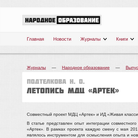
Главная
Новости
Журналы
Книги
Журналы
—
Народное образование
—
Выпус
Подтелкова Н. О.
Летопись МДЦ «Артек»
Совместный проект МДЦ «Артек» и ИД «Живая классик
В статье представлен опыт интеграции совместног
«Артек». В рамках проекта каждую смену с мая 201
являлось инструментом для осмысления опыта и новы