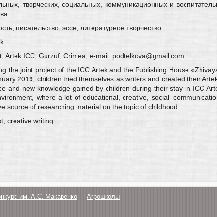
ьных, творческих, социальных, коммуникационных и воспитатель
ва.
сть, писательство, эссе, литературное творчество
ok
t, Artek ICC, Gurzuf, Crimea, e-mail: podtelkova@gmail.com
ting the joint project of the ICC Artek and the Publishing House «Zhiv
nuary 2019, children tried themselves as writers and created their Arte
nce and new knowledge gained by children during their stay in ICC Arte
environment, where a lot of educational, creative, social, communica
ve source of researching material on the topic of childhood.
, creative writing.
онкурс им. А.С. Макаренко
Агрошколы