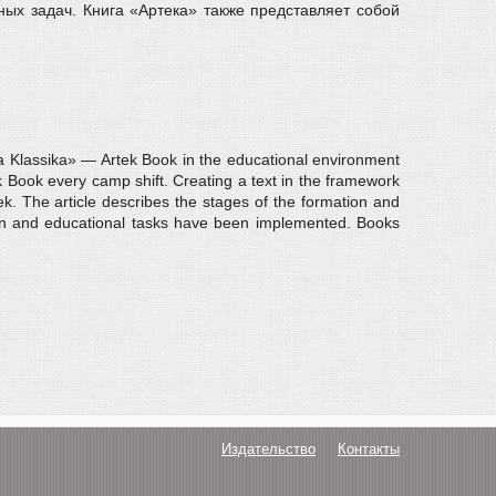
ных задач. Книга «Артека» также представляет собой
aya Klassika» — Artek Book in the educational environment
k Book every camp shift. Creating a text in the framework
k. The article describes the stages of the formation and
tion and educational tasks have been implemented. Books
Издательство
Контакты