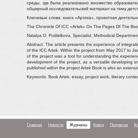
среды, где была реализовано множество образовател
обширный исследовательский материал на тему детст
Ключевые слова: книга «Артека», проектная деятельно
The Chronicle Of ICC «Artek» On The Pages Of The Bo
Natalya O. Podtelkova, Specialist, Methodical Departmen
Abstract. The article presents the experience of integra
of the ICC Artek. Within the project from May 2017 to Ja
of the project was a tool for understanding the experie
development of the project, as a versatile developing 
published within the project Artek Book is also an extensi
Keywords: Book Artek, essay, project work, literary contest
Главная
Новости
Журналы
Книги
Подписки
К