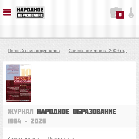
0
История. Обществознание. Методика преподавания. Учебные пособия
Русский язык. Литература. Филология. Лингвистика. Методика преподавания. Учебные пособия
Физика. Химия. Биология. Методика преподавания. Учебные пособия
Полный список журналов
Список номеров за 2009 год
Журнал
Народное образование
1994 – 2026
Архив номеров
Поиск статьи