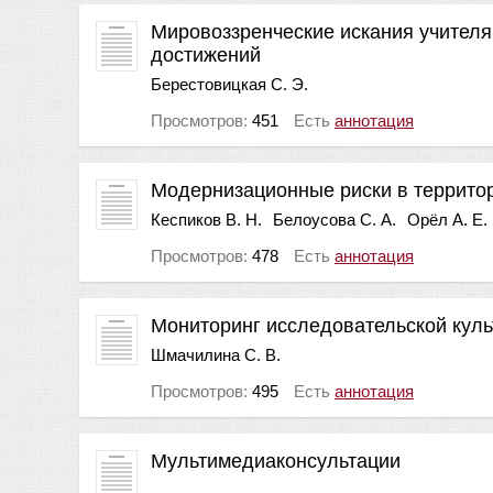
Мировоззренческие искания учителя
достижений
Берестовицкая С. Э.
Просмотров:
451
Есть
аннотация
Модернизационные риски в террито
Кеспиков В. Н.
Белоусова С. А.
Орёл А. Е.
Просмотров:
478
Есть
аннотация
Мониторинг исследовательской кул
Шмачилина С. В.
Просмотров:
495
Есть
аннотация
Мультимедиаконсультации