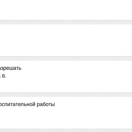
азрешать
 В.
оспитательной работы