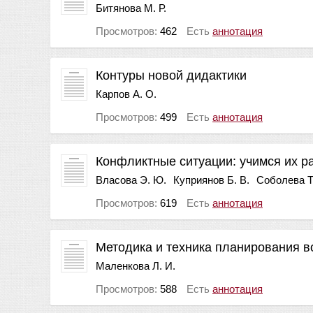
Битянова М. Р.
Просмотров:
462
Есть
аннотация
Контуры новой дидактики
Карпов А. О.
Просмотров:
499
Есть
аннотация
Конфликтные ситуации: учимся их р
Власова Э. Ю.
Куприянов Б. В.
Соболева Т.
Просмотров:
619
Есть
аннотация
Методика и техника планирования в
Маленкова Л. И.
Просмотров:
588
Есть
аннотация