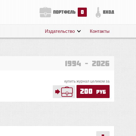
0
портфель
вход
Издательство
Контакты
О нас
Авторам
Поддержка
1994 – 2026
Публикации
купить журнал целиком за
200
руб