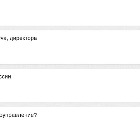
ча, директора
ссии
моуправление?