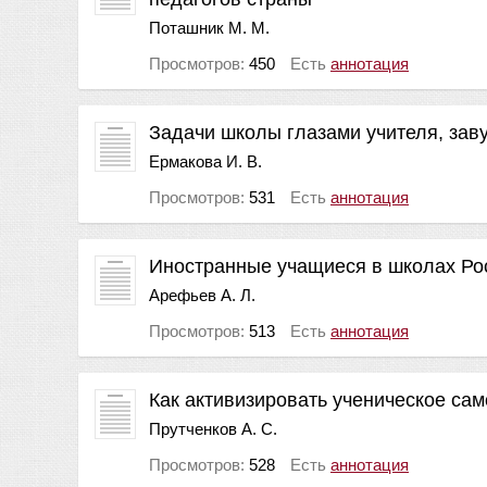
Поташник М. М.
Просмотров:
450
Есть
аннотация
Задачи школы глазами учителя, заву
Ермакова И. В.
Просмотров:
531
Есть
аннотация
Иностранные учащиеся в школах Ро
Арефьев А. Л.
Просмотров:
513
Есть
аннотация
Как активизировать ученическое са
Прутченков А. С.
Просмотров:
528
Есть
аннотация