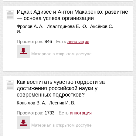
Ицхак Адизес и Антон Макаренко: развитие
— основа успеха организации
Фролов А. А.
Илалтдинова Е. Ю.
Аксёнов С.
И.
Просмотров:
946
Есть
аннотация
Материал в открытом доступе
Как воспитать чувство гордости за
достижения российской науки у
современных подростков?
Копылов В. А.
Лесник И. В.
Просмотров:
1733
Есть
аннотация
Материал в открытом доступе