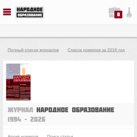
0
История. Обществознание. Методика преподавания. Учебные пособия
Русский язык. Литература. Филология. Лингвистика. Методика преподавания. Учебные пособия
Физика. Химия. Биология. Методика преподавания. Учебные пособия
Полный список журналов
Список номеров за 2016 год
Журнал
Народное образование
1994 – 2026
Архив номеров
Поиск статьи