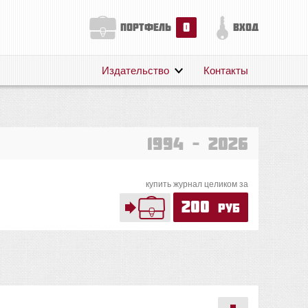
0
портфель
вход
Издательство
Контакты
О нас
Авторам
Поддержка
1994 – 2026
Публикации
купить журнал целиком за
200
руб