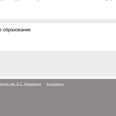
е образование
онкурс им. А.С. Макаренко
Агрошколы