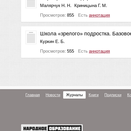
Малярчук Н. Н.
Криницына Г. М.
Просмотров:
855
Есть
аннотация
Школа «зрелого» подростка. Базово
Куркин Е. Б.
Просмотров:
555
Есть
аннотация
Главная
Новости
Журналы
Книги
Подписки
К