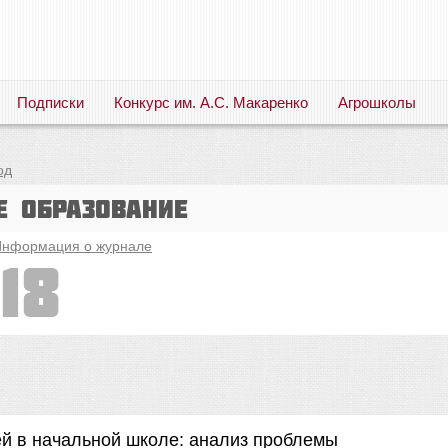
Подписки
Конкурс им. А.С. Макаренко
Агрошколы
Русский язык. Литература. Филология. Лингвистика. Методика преподавания. Учебные пособия
од
е образование
нформация о журнале
18
й в начальной школе: анализ проблемы