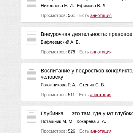
Николаева Е. И.
Ефимова В. Л.
Просмотров:
961
Есть
аннотация
Внеурочная деятельность: правовое
Вифлеемский А. Б.
Просмотров:
879
Есть
аннотация
Воспитание у подростков конфликто
человеку
Рогожникова Р. А.
Стенин С. В.
Просмотров:
511
Есть
аннотация
Глубинка — это там, где учат глубок
Поташник М. М.
Кокарева З. А.
Просмотров:
526
Есть
аннотация