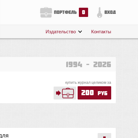
0
портфель
вход
Издательство
Контакты
О нас
Авторам
Поддержка
1994 – 2026
Публикации
купить журнал целиком за
200
руб
 для