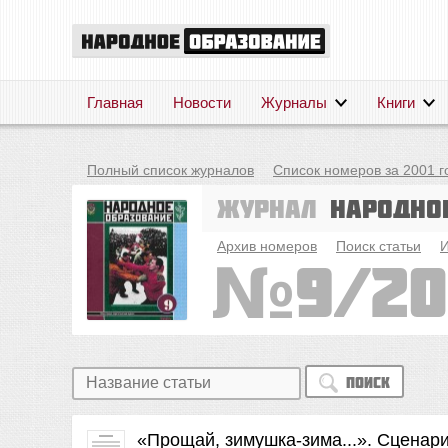
Главная
Новости
Журналы
Книги
Полный список журналов
Список номеров за 2001 г
Журнал
Народно
Архив номеров
Поиск статьи
И
9/20
Поиск
«Прощай, зимушка-зима...». Сценар