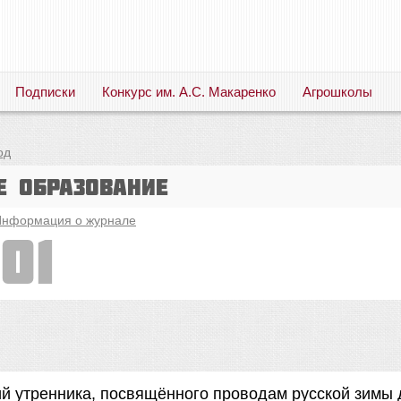
Подписки
Конкурс им. А.С. Макаренко
Агрошколы
Русский язык. Литература. Филология. Лингвистика. Методика преподавания. Учебные пособия
од
е образование
нформация о журнале
01
ий утренника, посвящённого проводам русской зимы