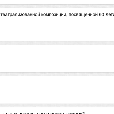
 театрализованной композиции, посвящённой 60-ле
ь других прежде, чем говорить самому?