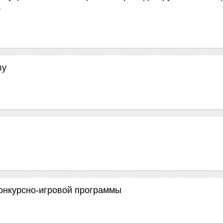
а
ву
онкурсно-игровой программы