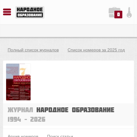
0
История. Обществознание. Методика преподавания. Учебные пособия
Русский язык. Литература. Филология. Лингвистика. Методика преподавания. Учебные пособия
Физика. Химия. Биология. Методика преподавания. Учебные пособия
Полный список журналов
Список номеров за 2025 год
Журнал
Народное образование
1994 – 2026
Архив номеров
Поиск статьи