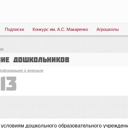
Подписки
Конкурс им. А.С. Макаренко
Агрошколы
Русский язык. Литература. Филология. Лингвистика. Методика преподавания. Учебные пособия
од
ние дошкольников
нформация о журнале
13
к условиям дошкольного образовательного учрежден