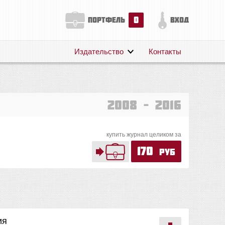
0
портфель
вход
Издательство
Контакты
О нас
Авторам
Поддержка
2008 – 2016
Публикации
купить журнал целиком за
170
руб
ия