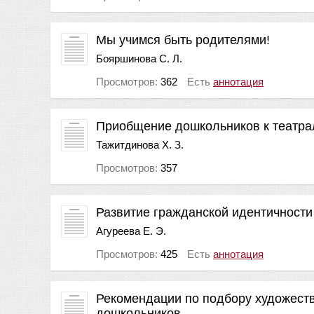
Мы учимся быть родителями!
Бояршинова С. Л.
Просмотров:
362
Есть
аннотация
Приобщение дошкольников к театра
Тажитдинова Х. З.
Просмотров:
357
Развитие гражданской идентичности
Агуреева Е. Э.
Просмотров:
425
Есть
аннотация
Рекомендации по подбору художест
дошкольников