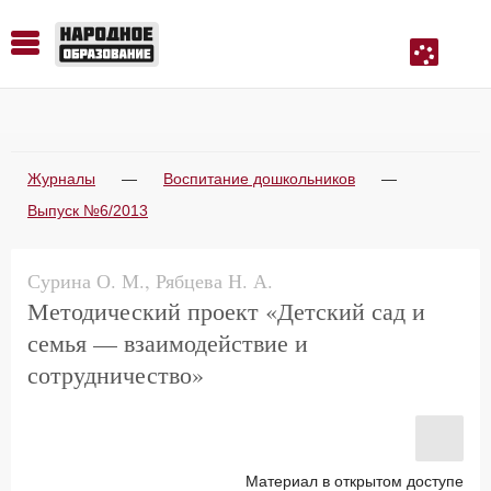
История. Обществознание. Методика преподавания. Учебные пособия
Русский язык. Литература. Филология. Лингвистика. Методика преподавания. Учебные пособия
Физика. Химия. Биология. Методика преподавания. Учебные пособия
Журналы
—
Воспитание дошкольников
—
Выпуск №6/2013
Сурина О. М., Рябцева Н. А.
Методический проект «Детский сад и
семья — взаимодействие и
сотрудничество»
Материал в открытом доступе