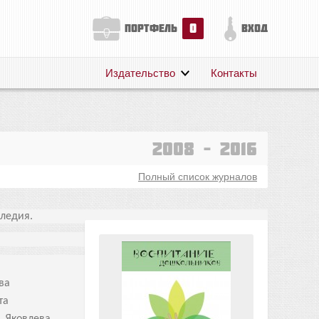
0
портфель
вход
Издательство
Контакты
О нас
Авторам
Поддержка
2008 – 2016
Публикации
Полный список журналов
следия.
ва
та