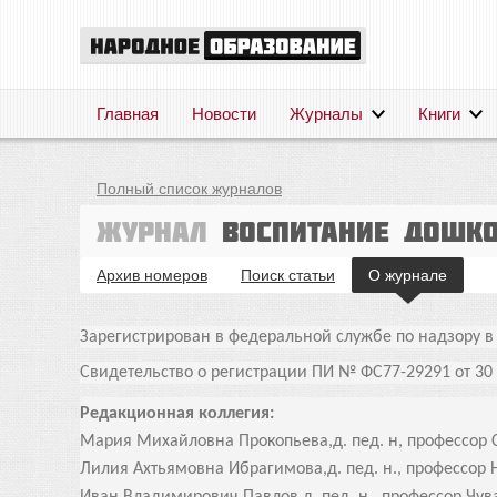
Главная
Новости
Журналы
Книги
Полный список журналов
Журнал
Воспитание дошк
Архив номеров
Поиск статьи
О журнале
Зарегистрирован в федеральной службе по надзору в
Свидетельство о регистрации ПИ № ФС77-29291 от 30 а
Редакционная коллегия:
Мария Михайловна Прокопьева,
д. пед. н, профессо
Лилия Ахтьямовна Ибрагимова,
д. пед. н., профессор