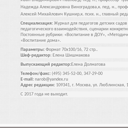
Иван Владимирович Павлов,
д. пед. н., профессор Чу
Надежда Александровна Виноградова,
к. пед. н., пр
Алексей Михайлович Кушнир,
к. псих. н., главный р
Специализация:
Журнал для педагогов детских садов
педагогического взаимодействия, сценарии конкретны
Постоянные рубрики: «Воспитание в ДОУ», «Методиче
«Воспитание дома».
Параметры:
Формат 70х100/16, 72 стр..
Шеф-редактор
: Елена Шишмакова
Выпускающий редактор:
Елена Долматова
Телефон/факс:
(495) 345-52-00, 347-29-00
E-mail:
narob@yandex.ru
Адрес редакции:
109341, г. Москва, ул. Люблинская, 1
С 2017 года не выходит.