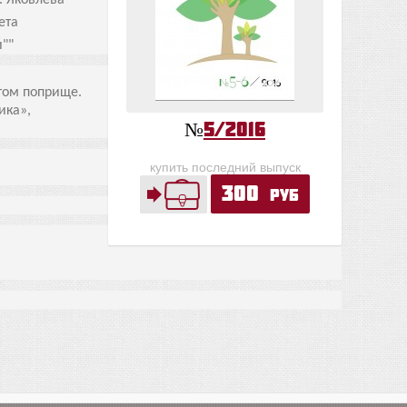
. Яковлева
ета
""
этом поприще.
ика»,
№
5/2016
купить последний выпуск
300
руб