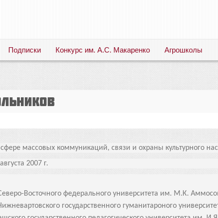
Подписки
Конкурс им. А.С. Макаренко
Агрошколы
Русский язык. Литература. Филология. Лингвистика. Методика преподавания. Учебные пособия
ольников
 сфере массовых коммуникаций, связи и охраны культурного на
вгуста 2007 г.
р Северо-Восточного федерального
университета им. М.К. Аммосо
 Нижневартовского государствен
ного гуманитароного университе