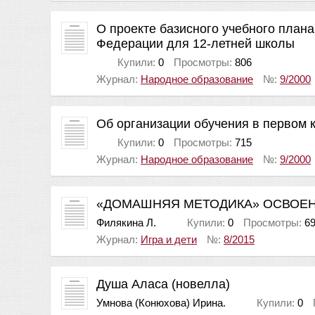
О проекте базисного учебного план
Федерации для 12-летней школы
Купили:
0
Просмотры:
806
Журнал:
Народное образование
№:
9/2000
Об организации обучения в первом 
Купили:
0
Просмотры:
715
Журнал:
Народное образование
№:
9/2000
«ДОМАШНЯЯ МЕТОДИКА» ОСВОЕ
Филякина Л.
Купили:
0
Просмотры:
6
Журнал:
Игра и дети
№:
8/2015
Душа Аласа (новелла)
Умнова (Конюхова) Ирина.
Купили:
0