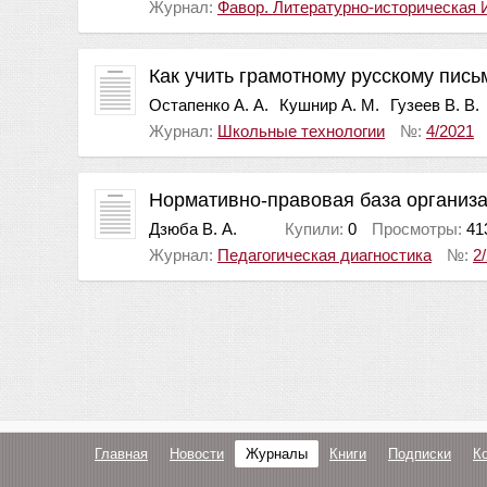
Журнал:
Фавор. Литературно-историческая 
Как учить грамотному русскому пис
Остапенко А. А.
Кушнир А. М.
Гузеев В. В.
Журнал:
Школьные технологии
№:
4/2021
Нормативно-правовая база организ
Дзюба В. А.
Купили:
0
Просмотры:
41
Журнал:
Педагогическая диагностика
№:
2
Главная
Новости
Журналы
Книги
Подписки
К