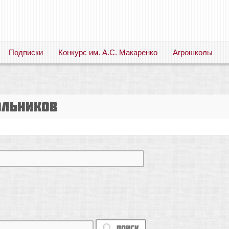
Подписки
Конкурс им. А.С. Макаренко
Агрошколы
Русский язык. Литература. Филология. Лингвистика. Методика преподавания. Учебные пособия
ольников
Поиск