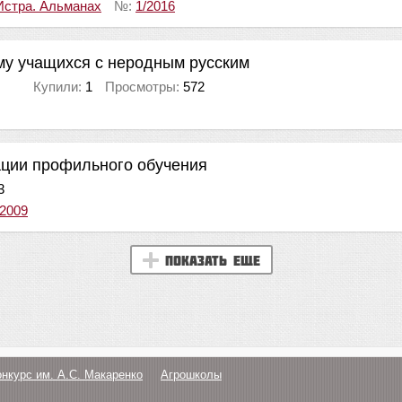
Истра. Альманах
№:
1/2016
ьму учащихся с неродным русским
Купили:
1
Просмотры:
572
ации профильного обучения
3
/2009
Показать еще
онкурс им. А.С. Макаренко
Агрошколы