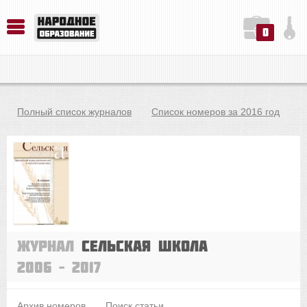
0
История. Обществознание. Методика преподавания. Учебные пособия
Русский язык. Литература. Филология. Лингвистика. Методика преподавания. Учебные пособия
Физика. Химия. Биология. Методика преподавания. Учебные пособия
Полный список журналов
Список номеров за 2016 год
Журнал
Сельская школа
2006 – 2017
Архив номеров
Поиск статьи