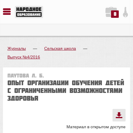
0
История. Обществознание. Методика преподавания. Учебные пособия
Русский язык. Литература. Филология. Лингвистика. Методика преподавания. Учебные пособия
Физика. Химия. Биология. Методика преподавания. Учебные пособия
Журналы
—
Сельская школа
—
Выпуск №4/2016
Паутова Л. Б.
Опыт организации обучения детей
с ограниченными возможностями
здоровья
Материал в открытом доступе