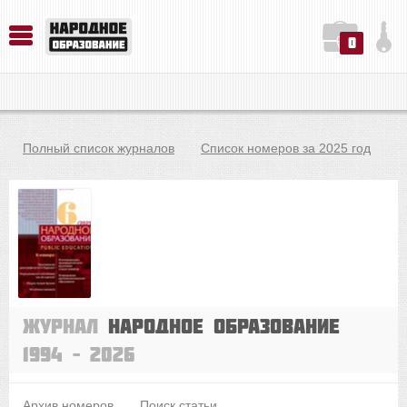
0
История. Обществознание. Методика преподавания. Учебные пособия
Русский язык. Литература. Филология. Лингвистика. Методика преподавания. Учебные пособия
Физика. Химия. Биология. Методика преподавания. Учебные пособия
Полный список журналов
Список номеров за 2025 год
Журнал
Народное образование
1994 – 2026
Архив номеров
Поиск статьи