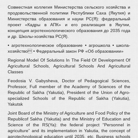
Совместная коллегия Министерства сельского хозяйства и
продовольственной политики Республики Саха (Якутия) и
Министерства образования и науки РС(Я): федеральный
проект «Кадры в АПК» и его реализация в Якутии,
концепция агротехнологического образования до 2035 года
и др. Школы-хозяйства РС(Я).
• агротехнологическое образование • агрошкола • школа-
хозяйство • Федеральный закон РФ «Об образовании»
Regional Model Of Solutions In The Field Of Development Of
Agricultural Schools, Agricultural Schools And Agricultural
Classes
Feodosia V. Gabysheva, Doctor of Pedagogical Sciences,
Professor, Full member of the Academy of Sciences of the
Republic of Sakha (Yakutia), President of the Union of Agro-
specialized Schools of the Republic of Sakha (Yakutia),
Yakutsk
Joint Board of the Ministry of Agriculture and Food Policy of the
Republicof Sakha (Yakutia) and the Ministry of Education and
Science of the RS(Ya): the federal project “Personnel in
agriculture” and its implementation in Yakutia, the concept of
agrotechnological education until 2035, etc. Business schools