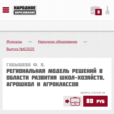
0
История. Обществознание. Методика преподавания. Учебные пособия
Русский язык. Литература. Филология. Лингвистика. Методика преподавания. Учебные пособия
Физика. Химия. Биология. Методика преподавания. Учебные пособия
Журналы
—
Народное образование
—
Выпуск №6/2025
Габышева Ф. В.
Региональная модель решений в
области развития школ-хозяйств,
агрошкол и агроклассов
купить статью за
80
руб