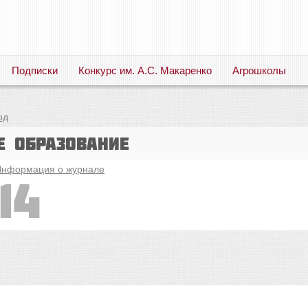
Подписки
Конкурс им. А.С. Макаренко
Агрошколы
Русский язык. Литература. Филология. Лингвистика. Методика преподавания. Учебные пособия
од
е образование
нформация о журнале
14