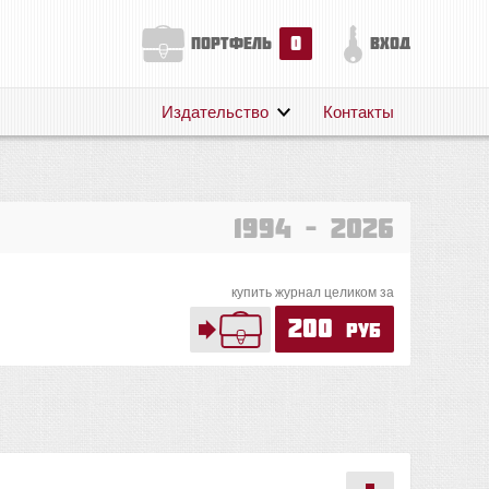
0
портфель
вход
Издательство
Контакты
О нас
Авторам
Поддержка
1994 – 2026
Публикации
купить журнал целиком за
200
руб