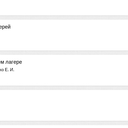
ерей
ем лагере
о Е. И.