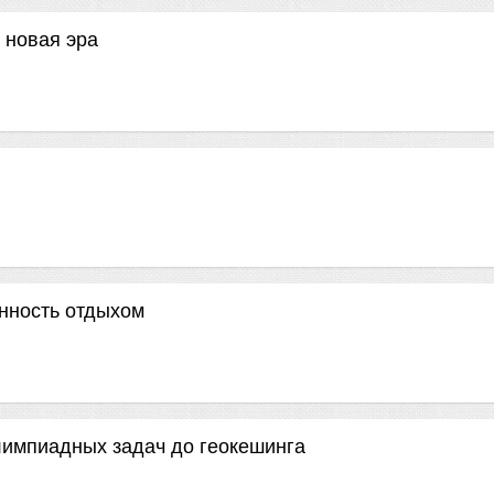
 новая эра
нность отдыхом
лимпиадных задач до геокешинга