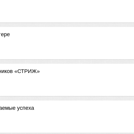
гере
ьников «СТРИЖ»
гаемые успеха