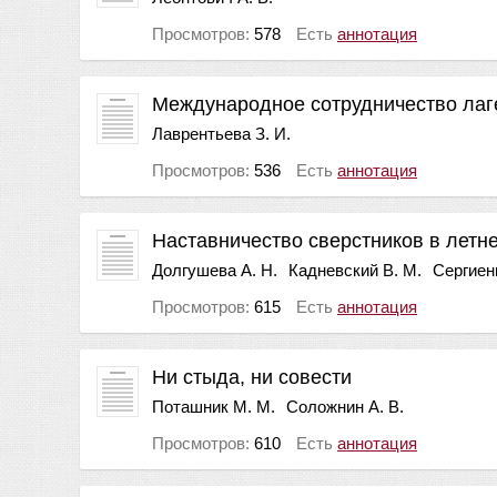
Просмотров:
578
Есть
аннотация
Международное сотрудничество лаг
Лаврентьева З. И.
Просмотров:
536
Есть
аннотация
Наставничество сверстников в летн
Долгушева А. Н.
Кадневский В. М.
Сергиенк
Просмотров:
615
Есть
аннотация
Ни стыда, ни совести
Поташник М. М.
Соложнин А. В.
Просмотров:
610
Есть
аннотация