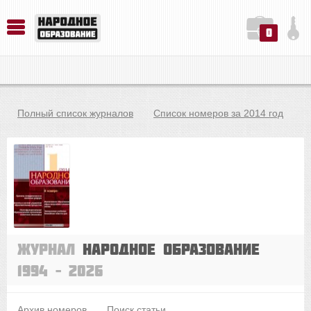
0
История. Обществознание. Методика преподавания. Учебные пособия
Русский язык. Литература. Филология. Лингвистика. Методика преподавания. Учебные пособия
Физика. Химия. Биология. Методика преподавания. Учебные пособия
Полный список журналов
Список номеров за 2014 год
Журнал
Народное образование
1994 – 2026
Архив номеров
Поиск статьи