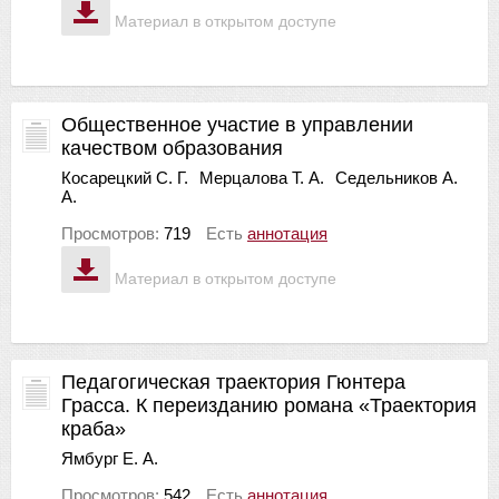
Материал в открытом доступе
Общественное участие в управлении
качеством образования
Косарецкий С. Г.
Мерцалова Т. А.
Седельников А.
А.
Просмотров:
719
Есть
аннотация
Материал в открытом доступе
Педагогическая траектория Гюнтера
Грасса. К переизданию романа «Траектория
краба»
Ямбург Е. А.
Просмотров:
542
Есть
аннотация