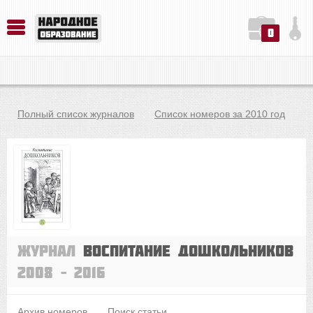
0
История. Обществознание. Методика преподавания. Учебные пособия
Русский язык. Литература. Филология. Лингвистика. Методика преподавания. Учебные пособия
Физика. Химия. Биология. Методика преподавания. Учебные пособия
Полный список журналов
Список номеров за 2010 год
Журнал
Воспитание дошкольников
2008 – 2016
Архив номеров
Поиск статьи