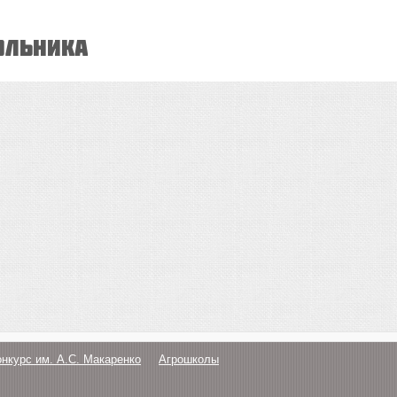
ольника
онкурс им. А.С. Макаренко
Агрошколы