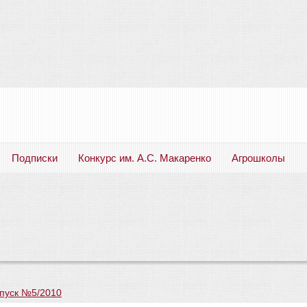
Подписки
Конкурс им. А.С. Макаренко
Агрошколы
Русский язык. Литература. Филология. Лингвистика. Методика преподавания. Учебные пособия
пуск №5/2010