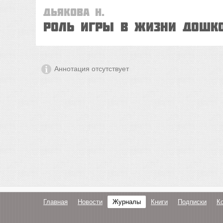
Дьякова Н.
Роль игры в жизни дошк
Аннотация отсутствует
Главная
Новости
Журналы
Книги
Подписки
К