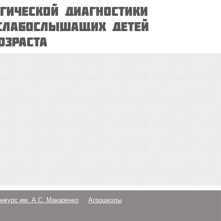
гической диагностики
 слабослышащих детей
озраста
онкурс им. А.С. Макаренко
Агрошколы