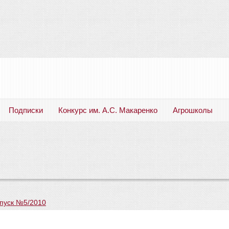
Подписки
Конкурс им. А.С. Макаренко
Агрошколы
Русский язык. Литература. Филология. Лингвистика. Методика преподавания. Учебные пособия
пуск №5/2010