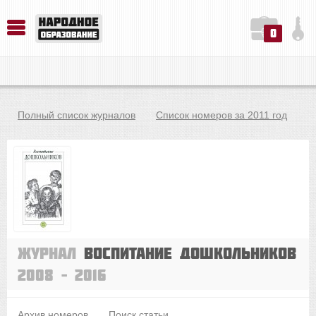
0
История. Обществознание. Методика преподавания. Учебные пособия
Русский язык. Литература. Филология. Лингвистика. Методика преподавания. Учебные пособия
Физика. Химия. Биология. Методика преподавания. Учебные пособия
Полный список журналов
Список номеров за 2011 год
Журнал
Воспитание дошкольников
2008 – 2016
Архив номеров
Поиск статьи