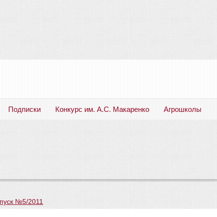
Подписки
Конкурс им. А.С. Макаренко
Агрошколы
Русский язык. Литература. Филология. Лингвистика. Методика преподавания. Учебные пособия
пуск №5/2011