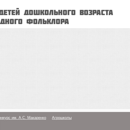
детей дошкольного возраста
одного фольклора
онкурс им. А.С. Макаренко
Агрошколы