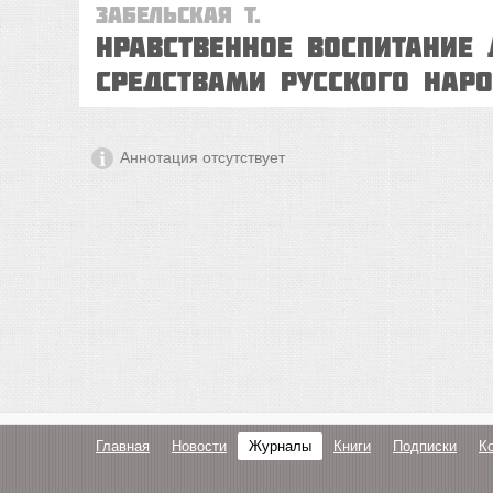
Забельская Т.
Нравственное воспитание 
средствами русского нар
Аннотация отсутствует
Главная
Новости
Журналы
Книги
Подписки
К