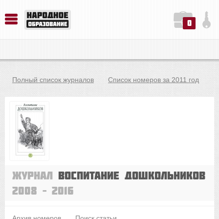
0
История. Обществознание. Методика преподавания. Учебные пособия
Русский язык. Литература. Филология. Лингвистика. Методика преподавания. Учебные пособия
Физика. Химия. Биология. Методика преподавания. Учебные пособия
Полный список журналов
Список номеров за 2011 год
Журнал
Воспитание дошкольников
2008 – 2016
Архив номеров
Поиск статьи