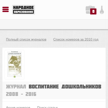
0
История. Обществознание. Методика преподавания. Учебные пособия
Русский язык. Литература. Филология. Лингвистика. Методика преподавания. Учебные пособия
Физика. Химия. Биология. Методика преподавания. Учебные пособия
Полный список журналов
Список номеров за 2010 год
Журнал
Воспитание дошкольников
2008 – 2016
Архив номеров
Поиск статьи