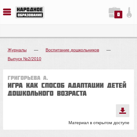
0
История. Обществознание. Методика преподавания. Учебные пособия
Русский язык. Литература. Филология. Лингвистика. Методика преподавания. Учебные пособия
Физика. Химия. Биология. Методика преподавания. Учебные пособия
Журналы
—
Воспитание дошкольников
—
Выпуск №2/2010
Григорьева А.
ИГРА КАК СПОСОБ АДАПТАЦИИ ДЕТЕЙ
ДОШКОЛЬНОГО ВОЗРАСТА
Материал в открытом доступе